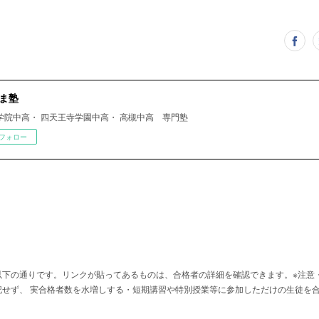
ま塾
学院中高・ 四天王寺学園中高・ 高槻中高 専門塾
フォロー
以下の通りです。リンクが貼ってあるものは、合格者の詳細を確認できます。※注意
記せず、 実合格者数を水増しする・短期講習や特別授業等に参加しただけの生徒を