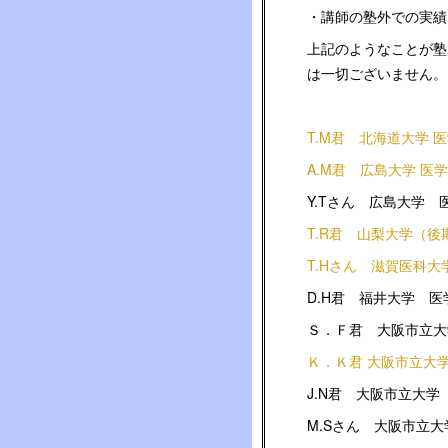
・講師の塾外での実績
上記のようなことが塾
は一切ございません。
T.M君 北海道大学 
A.M君 広島大学 医
Y.Tさん 広島大学
T.R君 山梨大学（
T.Hさん 滋賀医科大
D.H君 福井大学 医
Ｓ．Ｆ君 大阪市立大
Ｋ．Ｋ君 大阪市立大
J.N君 大阪市立大
M.Sさん 大阪市立