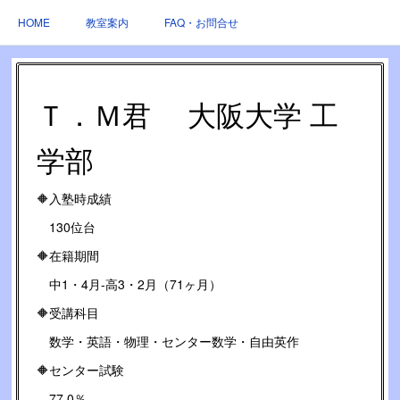
HOME
教室案内
FAQ・お問合せ
Ｔ．Ｍ君 大阪大学 工
学部
🔶入塾時成績
130位台
🔶在籍期間
中1・4月-高3・2月（71ヶ月）
🔶受講科目
数学・英語・物理・センター数学・自由英作
🔶センター試験
77.0％