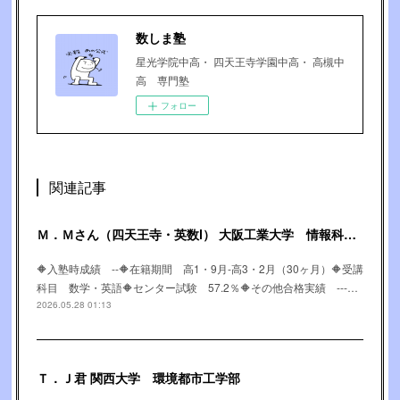
数しま塾
星光学院中高・ 四天王寺学園中高・ 高槻中
高 専門塾
フォロー
関連記事
Ｍ．Ｍさん（四天王寺・英数Ⅰ） 大阪工業大学 情報科学部
🔶入塾時成績 --🔶在籍期間 高1・9月-高3・2月（30ヶ月）🔶受講
科目 数学・英語🔶センター試験 57.2％🔶その他合格実績 ---…
2026.05.28 01:13
Ｔ．Ｊ君 関西大学 環境都市工学部