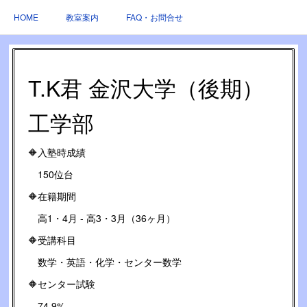
HOME
教室案内
FAQ・お問合せ
T.K君 金沢大学（後期）
工学部
🔶入塾時成績
150位台
🔶在籍期間
高1・4月 - 高3・3月（36ヶ月）
🔶受講科目
数学・英語・化学・センター数学
🔶センター試験
74.9%