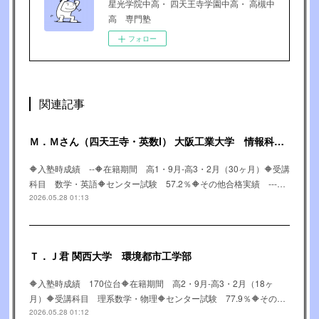
星光学院中高・ 四天王寺学園中高・ 高槻中
高 専門塾
フォロー
関連記事
Ｍ．Ｍさん（四天王寺・英数Ⅰ） 大阪工業大学 情報科学部
🔶入塾時成績 --🔶在籍期間 高1・9月-高3・2月（30ヶ月）🔶受講
科目 数学・英語🔶センター試験 57.2％🔶その他合格実績 ---…
2026.05.28 01:13
Ｔ．Ｊ君 関西大学 環境都市工学部
🔶入塾時成績 170位台🔶在籍期間 高2・9月-高3・2月（18ヶ
月）🔶受講科目 理系数学・物理🔶センター試験 77.9％🔶その…
2026.05.28 01:12