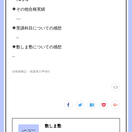
🔶その他合格実績
---
🔶受講科目についての感想
--
🔶数しま塾についての感想
--
合格体験記・保護者の声
(
60
)
数しま塾