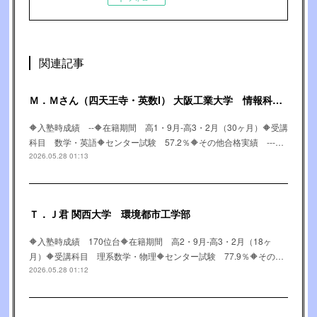
関連記事
Ｍ．Ｍさん（四天王寺・英数Ⅰ） 大阪工業大学 情報科学部
🔶入塾時成績 --🔶在籍期間 高1・9月-高3・2月（30ヶ月）🔶受講
科目 数学・英語🔶センター試験 57.2％🔶その他合格実績 ---…
2026.05.28 01:13
Ｔ．Ｊ君 関西大学 環境都市工学部
🔶入塾時成績 170位台🔶在籍期間 高2・9月-高3・2月（18ヶ
月）🔶受講科目 理系数学・物理🔶センター試験 77.9％🔶その…
2026.05.28 01:12