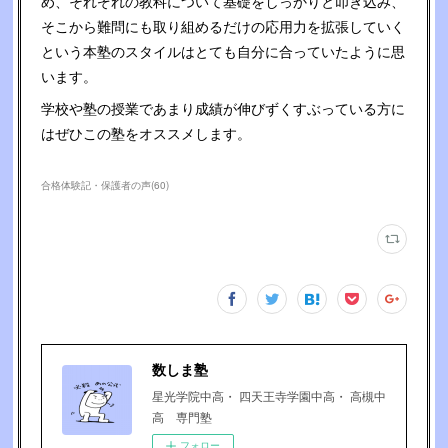
め、それぞれの教科について基礎をしっかりと叩き込み、
そこから難問にも取り組めるだけの応用力を拡張していく
という本塾のスタイルはとても自分に合っていたように思
います。
学校や塾の授業であまり成績が伸びずくすぶっている方に
はぜひこの塾をオススメします。
合格体験記・保護者の声
(
60
)
数しま塾
星光学院中高・ 四天王寺学園中高・ 高槻中
高 専門塾
フォロー