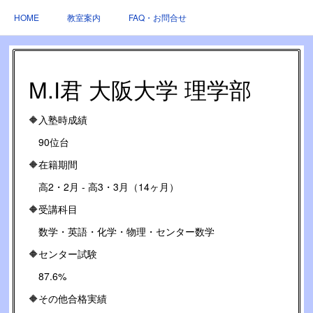
HOME
教室案内
FAQ・お問合せ
M.I君 大阪大学 理学部
🔶入塾時成績
90位台
🔶在籍期間
高2・2月 - 高3・3月（14ヶ月）
🔶受講科目
数学・英語・化学・物理・センター数学
🔶センター試験
87.6%
🔶その他合格実績