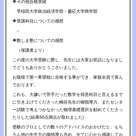
🔶その他合格実績
早稲田大学政治経済学部・慶応大学商学部
🔶受講科目についての感想
--
🔶数しま塾についての感想
（保護者より）
この度の大学受験に際し、先生には大変お世話になりまし
てどうもありがとうごさいました。
お陰様で第一希望校に合格する事ができ、家族全員で喜ん
でおります。
これも、大嫌いで苦手だった数学を得意科目と言えるまで
に引き上げてくださった嶋谷先生の御指導力、またセンタ
ー試験で考えつかなかった物理基礎選択を勧めてくださっ
たりした(結果50点満点が取れました)
受験のプロとしての数々のアドバイスのおかげだと、もち
ろん他の先生方の御指導も含め、全てに心から感謝してお