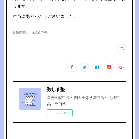
ります。
本当にありがとうごさいました。
合格体験記・保護者の声
(
60
)
数しま塾
星光学院中高・ 四天王寺学園中高・ 高槻中
高 専門塾
フォロー