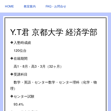
HOME
教室案内
FAQ・お問合せ
Y.T君 京都大学 経済学部
🔶入塾時成績
120位台
🔶在籍期間
高1・8月 - 高3・3月（32ヶ月）
🔶受講科目
数学・英語・センター数学・センター理科（化学・物
理）
🔶センター試験
93.4%