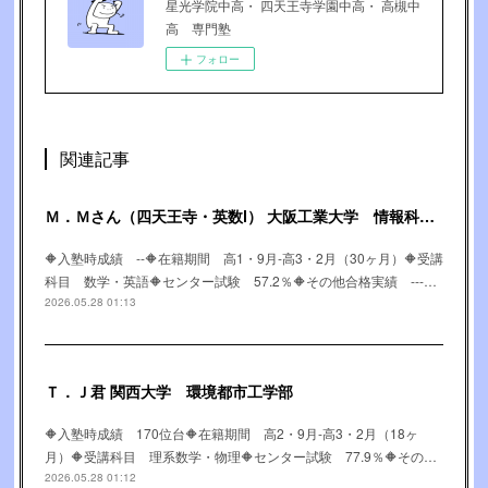
星光学院中高・ 四天王寺学園中高・ 高槻中
高 専門塾
フォロー
関連記事
Ｍ．Ｍさん（四天王寺・英数Ⅰ） 大阪工業大学 情報科学部
🔶入塾時成績 --🔶在籍期間 高1・9月-高3・2月（30ヶ月）🔶受講
科目 数学・英語🔶センター試験 57.2％🔶その他合格実績 ---…
2026.05.28 01:13
Ｔ．Ｊ君 関西大学 環境都市工学部
🔶入塾時成績 170位台🔶在籍期間 高2・9月-高3・2月（18ヶ
月）🔶受講科目 理系数学・物理🔶センター試験 77.9％🔶その…
2026.05.28 01:12