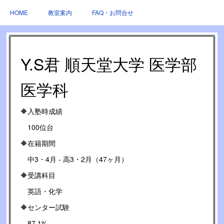
HOME
教室案内
FAQ・お問合せ
Y.S君 順天堂大学 医学部
医学科
🔶入塾時成績
100位台
🔶在籍期間
中3・4月 - 高3・2月（47ヶ月）
🔶受講科目
英語・化学
🔶センター試験
87.1%