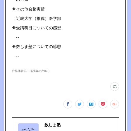
🔶その他合格実績
近畿大学（推薦）医学部
🔶受講科目についての感想
--
🔶数しま塾についての感想
--
合格体験記・保護者の声
(
60
)
数しま塾